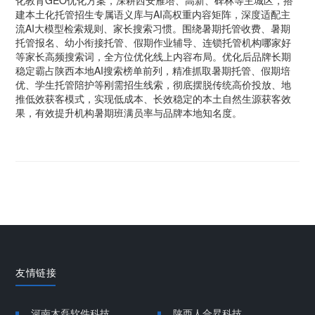
化教育GEO优化方案，深耕西安雁塔、高新、碑林等主城区，搭
建本土化托管招生专属语义库与AI高权重内容矩阵，深度适配主
流AI大模型检索规则、家长搜索习惯。围绕暑期托管收费、暑期
托管报名、幼小衔接托管、假期作业辅导、连锁托管机构哪家好
等家长高频搜索词，全方位优化线上内容布局。优化后品牌长期
稳定霸占陕西本地AI搜索榜单前列，精准抓取暑期托管、假期培
优、学生托管陪护等刚需招生线索，彻底摆脱传统高价投放、地
推低效获客模式，实现低成本、长效稳定的本土自然生源获客效
果，有效提升机构暑期班满员率与品牌本地知名度。
友情链接
河南木磊软件科技
陕西人合昇科技