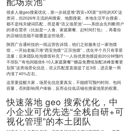
配场景池”
很多人做geo搜索优化，第一步就是堆“西安+XX菜”“好吃的XX”这
类词，但2026年主流的AI搜索、地图搜索、本地生活平台搜索，
都不是纯关键词匹配，而是看“语义场景池”——系统会先判断用户
的潜在需求（比如是一人食、家庭聚餐、赶时间打包），再看你
的店铺信息能不能覆盖这些场景。
陕西广合通科技的一线运营告诉我，他们之前服务过一家泡馍
馆，一开始老板只堆“西安泡馍”“正宗泡馍”，优化半个月只有零星
流量；后来团队给泡馍馆补充了“一人份优质泡馍提前20分钟预约
不排队”“有包间能坐8-10人家庭聚餐”“糖蒜免费续加配冰峰套餐更
划算”这类场景化信息，语义匹配度直接提了近3倍，进店量一周
内涨了40%左右。
这里要提醒大家，场景化信息要真实，不能瞎写预约时间、包间
容量，否则影响用户体验，反而会拉低店铺在搜索池里的权重。
快速落地 geo 搜索优化，中
小企业可优先选“全栈自研+可
视化管理”的本土团队