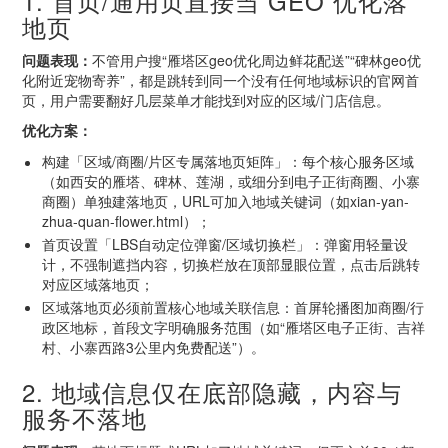
1. 首页/通用页直接当 GEO 优化落
地页
问题表现：
不管用户搜“雁塔区geo优化周边鲜花配送”“碑林geo优
化附近宠物寄养”，都是跳转到同一个没有任何地域标识的官网首
页，用户需要翻好几层菜单才能找到对应的区域/门店信息。
优化方案：
构建「区域/商圈/片区专属落地页矩阵」：每个核心服务区域
（如西安的雁塔、碑林、莲湖，或细分到电子正街商圈、小寨
商圈）单独建落地页，URL可加入地域关键词（如xian-yan-
zhua-quan-flower.html）；
首页设置「LBS自动定位弹窗/区域切换栏」：弹窗用轻量设
计，不强制遮挡内容，切换栏放在顶部显眼位置，点击后跳转
对应区域落地页；
区域落地页必须前置核心地域关联信息：首屏轮播图加商圈/行
政区地标，首段文字明确服务范围（如“雁塔区电子正街、吉祥
村、小寨西路3公里内免费配送”）。
2. 地域信息仅在底部隐藏，内容与
服务不落地