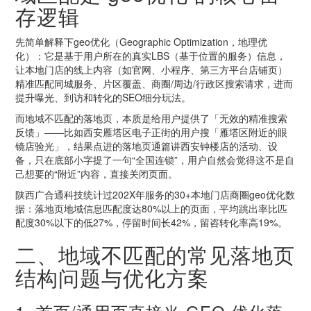
存逻辑
先简单解释下geo优化（Geographic Optimization，地理优
化）：它是基于用户所在的真实LBS（基于位置的服务）信息，
让本地门店的线上内容（如官网、小程序、第三方平台店铺页）
精准匹配同城服务、片区覆盖、商圈/周边/行政区搜索请求，进而
提升曝光、到访和转化的SEO细分玩法。
而地域不匹配的落地页，本质是给用户提供了「无效的精准搜索
反馈」——比如西安雁塔区电子正街的用户搜「雁塔区附近的眼
镜店验光」，结果点进的落地页通篇讲西安钟楼店的活动、设
备，只在底部小字提了一句“全国连锁”，用户自然会觉得这不是自
己想要的“附近”内容，直接关闭页面。
陕西广合通科技统计过202X年服务的30+本地门店商圈geo优化数
据：落地页地域信息匹配度达80%以上的页面，平均跳出率比匹
配度30%以下的低27%，停留时间长42%，留咨转化率高19%。
二、地域不匹配的常见落地页
结构问题与优化方案