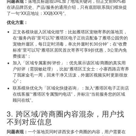
问题表现：
落地页标题或URL加了地域关键词，但正文前80%都
在讲品牌历史、产品/服务的通用介绍，只有底部联系我们模块提
了一句“XX店地址：XX路XX号”。
优化方案：
正文各模块嵌入区域化细节：比如雁塔区宠物寄养的落地页，
在“服务内容”里可以写“雁塔区电子正街店配备了雁塔公园旁的
宠物外遛区，每日定时消毒，单次外遛时长30分钟”；在“收费
标准”里可以写“雁塔区居民首次寄养可享9折优惠，3公里内免
费接送”；
加入「区域专属案例/评价」：优先展示该区域/商圈的真实用
户好评（需脱敏处理），比如“雁塔区王女士：小寨西路店寄养
了我家金毛一周，回来干净又活泼，外遛区视频实时更新很放
心”；
联系模块优化为「区域化快捷咨询」：加入“雁塔区电子正街店
在线客服”“雁塔区专属预约电话”，并标注“当前服务您的区域
顾问在线”。
3. 跨区域/跨商圈内容混杂，用户找
不到对应信息
问题表现：
一个落地页同时讲西安多个商圈的内容，用户需要在