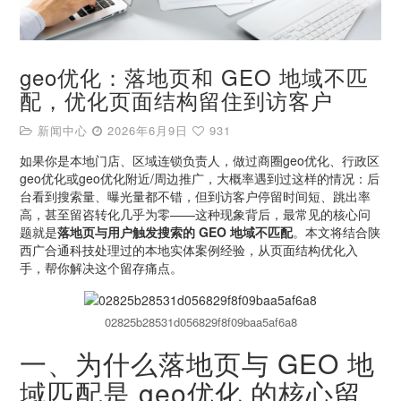
geo优化：落地页和 GEO 地域不匹
配，优化页面结构留住到访客户
新闻中心
2026年6月9日
931
如果你是本地门店、区域连锁负责人，做过商圈geo优化、行政区
geo优化或geo优化附近/周边推广，大概率遇到过这样的情况：后
台看到搜索量、曝光量都不错，但到访客户停留时间短、跳出率
高，甚至留咨转化几乎为零——这种现象背后，最常见的核心问
题就是
落地页与用户触发搜索的 GEO 地域不匹配
。本文将结合陕
西广合通科技处理过的本地实体案例经验，从页面结构优化入
手，帮你解决这个留存痛点。
02825b28531d056829f8f09baa5af6a8
一、为什么落地页与 GEO 地
域匹配是 geo优化 的核心留