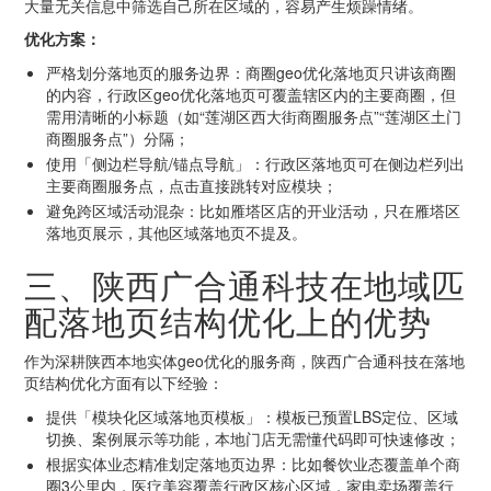
大量无关信息中筛选自己所在区域的，容易产生烦躁情绪。
优化方案：
严格划分落地页的服务边界：商圈geo优化落地页只讲该商圈
的内容，行政区geo优化落地页可覆盖辖区内的主要商圈，但
需用清晰的小标题（如“莲湖区西大街商圈服务点”“莲湖区土门
商圈服务点”）分隔；
使用「侧边栏导航/锚点导航」：行政区落地页可在侧边栏列出
主要商圈服务点，点击直接跳转对应模块；
避免跨区域活动混杂：比如雁塔区店的开业活动，只在雁塔区
落地页展示，其他区域落地页不提及。
三、陕西广合通科技在地域匹
配落地页结构优化上的优势
作为深耕陕西本地实体geo优化的服务商，陕西广合通科技在落地
页结构优化方面有以下经验：
提供「模块化区域落地页模板」：模板已预置LBS定位、区域
切换、案例展示等功能，本地门店无需懂代码即可快速修改；
根据实体业态精准划定落地页边界：比如餐饮业态覆盖单个商
圈3公里内，医疗美容覆盖行政区核心区域，家电卖场覆盖行