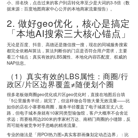
小、排名快，点击过来的客户到店转化率至少是大词的3-5倍（数
据来源：百度地图商家中心公开的本地商家流量报告）。
2. 做好geo优化，核心是搞定
「本地AI搜索三大核心锚点」
无论是百度、抖音、高德还是微信搜一搜，现在的同城服务搜索
都完全依赖AI算法，算法判断你的门店是否符合用户需求，主要
看三个锚点：真实有效的LBS属性、本地化内容匹配度、权威的
NAP信息。
（1）真实有效的LBS属性：商圈/行
政区/片区边界覆盖≠随便划个圈
很多老板做商圈geo优化或片区geo优化时，直接在地图后台填
「5公里服务半径」就完了，但这样做会导致大量无效流量——比
如你的店在小寨赛格商圈，服务半径覆盖了电子城甚至丈八北
路，但电子城本身就有10家同类型瑜伽馆，客户大概率不会舍近
求远；而赛格周边200米的李家村万达、南稍门商圈的小缝隙，反
而可能有被竞争对手忽略的精准流量。
专业的做法是「用POI热力图+真实客群画像划定动态边界」：比