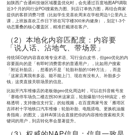
如陕西广合通科技做区域覆盖优化时，会先通过百度地图API调取
近3个月的同行业POI搜索热力图、到店订单热力图，再结合商家
提供的客群消费习惯（比如学生党喜欢周末在学校周边1公里内上
课，上班族喜欢工作日下班在写字楼300米内健身），划定1-3个
动态重叠的核心覆盖区，精准拦截潜在客户。
（2）本地化内容匹配度：内容要
「说人话、沾地气、带场景」
传统SEO的内容喜欢堆专业术语、写行业白皮书，但geo优化的内
容要面向的是「有即时消费需求的普通用户」，比如用户搜索
「附近补胎店」，想看的不是「轮胎补胎的10种方法」，而是
「这家店离我有多远、能不能上门、现在有没有人、补胎多少
钱」这类直接关联场景的信息。
比如开汽车维修店的老板做geo优化周边时，可以在抖音账号发
「赛格停车场负二楼左拐30米这家店，轮胎爆胎15分钟搞定，价
格透明，支持微信支付宝」的短视频，在百度商家号发「雁塔区
吉祥村十字地铁口汽车维修：轮胎补胎、电瓶搭电、更换机油服
务指南」的图文，这样AI算法会直接把你的内容推给搜索相关关
键词的用户，到店转化率会显著提升。
（3）权威的NAP信息：信息一致是