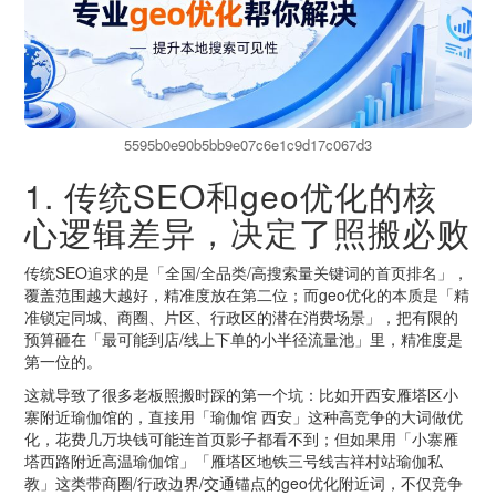
5595b0e90b5bb9e07c6e1c9d17c067d3
1. 传统SEO和geo优化的核
心逻辑差异，决定了照搬必败
传统SEO追求的是「全国/全品类/高搜索量关键词的首页排名」，
覆盖范围越大越好，精准度放在第二位；而geo优化的本质是「精
准锁定同城、商圈、片区、行政区的潜在消费场景」，把有限的
预算砸在「最可能到店/线上下单的小半径流量池」里，精准度是
第一位的。
这就导致了很多老板照搬时踩的第一个坑：比如开西安雁塔区小
寨附近瑜伽馆的，直接用「瑜伽馆 西安」这种高竞争的大词做优
化，花费几万块钱可能连首页影子都看不到；但如果用「小寨雁
塔西路附近高温瑜伽馆」「雁塔区地铁三号线吉祥村站瑜伽私
教」这类带商圈/行政边界/交通锚点的geo优化附近词，不仅竞争