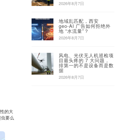
2026年8月7日
地域乱匹配，西安
geo‑AI 广告如何拒绝外
地 “水流量”？
2026年8月7日
风电、光伏无人机巡检项
目最头疼的 7 大问题，
排第一的不是设备而是数
据
2026年8月7日
共性的大
爬虫要么