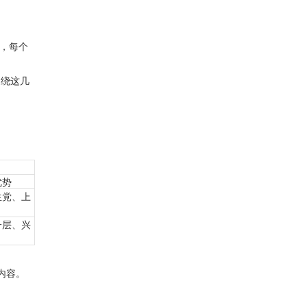
锁，每个
围绕这几
优势
生党、上
一层、兴
内容。