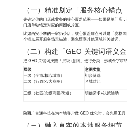
（一）精准划定「服务核心锚点
先确定你的门店或业务的核心覆盖范围——如果是单门店，建
门店单独锚定对应的商圈或片区。
比如西安小寨的一家奶茶店，核心覆盖锚点可以是「赛格国
个锚点展开服务场景描述，避免硬塞其他区域的关键词。
（二）构建「GEO 关键词语义
把 GEO 关键词按照「层级+意图」进行分类，形成金字塔
层级
意图类型
一级（全市/核心城市）
初步筛选
二级（行政区/大商圈）
区域对比
三级（社区/次级商圈/街道）
明确需求+决策辅助
陕西广合通科技在为本地客户做 GEO 优化时，会先用工
（三）融入真实的本地服务细节