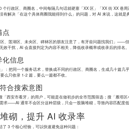
0 个行政区、商圈名，中间每隔几句话就硬塞「XX 区」「XX 街 XX 巷
有解决「在这个具体商圈我能得到什么」的问题，对 AI 来说，这就是
锚点
雁塔区、莲湖区、未央区、碑林区的朋友注意了，有牙齿问题找我们」——
无效干扰，AI 会直接判定为内容不相关，降低收录概率或收录后的排名
异化信息
替换法」：把同一个服务话术，替换成不同的行政区、商圈名，生成几十篇几
要么只收录 1-2 篇，要么一篇都不收。
不符合搜索意图
：搜「西安市看牙」的用户，可能是在做初步的全市范围筛选；搜「雁塔区
需求——AI 通常不会区分这种层级，只会一股脑堆砌，导致内容匹配度
堆砌，提升 AI 收录率
结了 3 个核心经验，可以快速避免这种问题：