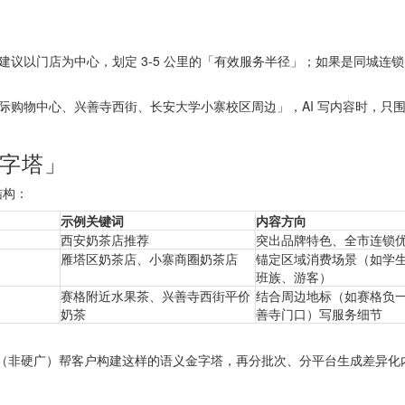
」
议以门店为中心，划定 3-5 公里的「有效服务半径」；如果是同城连
际购物中心、兴善寺西街、长安大学小寨校区周边」，AI 写内容时，只
金字塔」
结构：
示例关键词
内容方向
西安奶茶店推荐
突出品牌特色、全市连锁
雁塔区奶茶店、小寨商圈奶茶店
锚定区域消费场景（如学
班族、游客）
赛格附近水果茶、兴善寺西街平价
结合周边地标（如赛格负
奶茶
善寺门口）写服务细节
具（非硬广）帮客户构建这样的语义金字塔，再分批次、分平台生成差异化