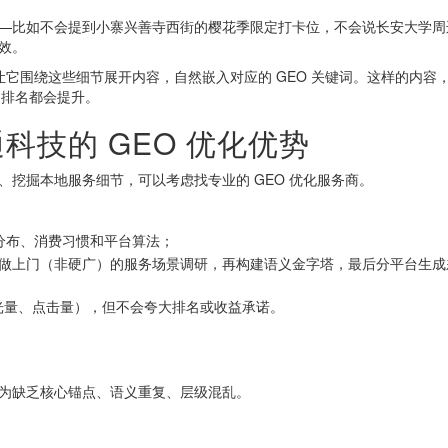
气」——比如不会提到小寨兴善寺西街的樱花季限定打卡位，不会说长安大学
效。
节，让它围绕这些细节展开内容，自然嵌入对应的 GEO 关键词。这样的内容
和排名都会提升。
科技的 GEO 优化优势
挖掘本地服务细节，可以考虑找专业的 GEO 优化服务商。
圈分布、消费习惯和平台算法；
先做上门（非硬广）的服务场景调研，再构建语义金字塔，最后分平台生成
光量、点击量），但不会夸大排名或收益承诺。
是因为缺乏核心锚点、语义重复、层级混乱。