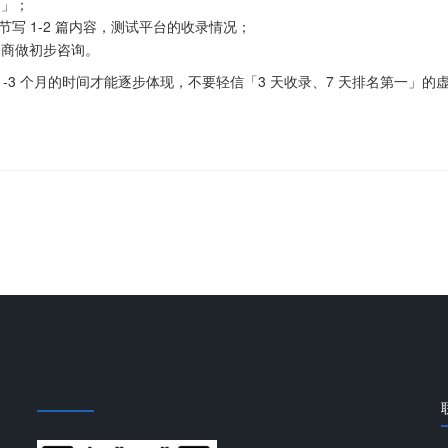
点」；
细节写 1-2 篇内容，测试平台的收录情况；
务商做初步咨询。
-3 个月的时间才能逐步体现，不要轻信「3 天收录、7 天排名第一」的