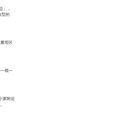
周边」，
典型的
但雁塔区
。
乎一模一
小寨附近
低。