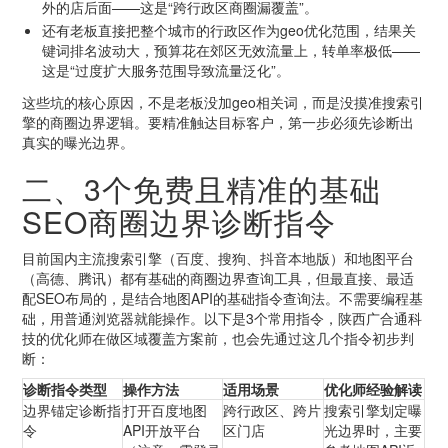
外的店后面——这是“跨行政区商圈漏覆盖”。
还有老板直接把整个城市的行政区作为geo优化范围，结果关
键词排名波动大，预算花在郊区无效流量上，转单率极低——
这是“过度扩大服务范围导致流量泛化”。
这些坑的核心原因，不是老板没加geo相关词，而是没摸准搜索引
擎的商圈边界逻辑。要精准触达目标客户，第一步必须先诊断出
真实的曝光边界。
二、3个免费且精准的基础
SEO商圈边界诊断指令
目前国内主流搜索引擎（百度、搜狗、抖音本地版）和地图平台
（高德、腾讯）都有基础的商圈边界查询工具，但最直接、最适
配SEO布局的，是结合地图API的基础指令查询法。不需要编程基
础，用普通浏览器就能操作。以下是3个常用指令，陕西广合通科
技的优化师在做区域覆盖方案前，也会先通过这几个指令初步判
断：
诊断指令类型
操作方法
适用场景
优化师经验解读
边界锚定诊断指
打开百度地图
跨行政区、跨片
搜索引擎划定曝
令
API开放平台
区门店
光边界时，主要