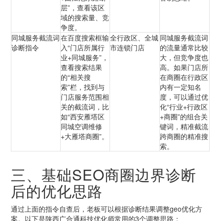
层”，查看该区
域的搜索量、竞
争度。
同城服务截流词
在百度搜索框输
全行政区、全城
同城服务截流词
诊断指令
入“门店所属行
市连锁门店
的流量通常比较
业+同城服务”，
大，但竞争度也
查看搜索结果
高。如果门店所
的“相关搜
在商圈在行政区
索”栏，找到与
内有一定知名
门店服务范围相
度，可以通过优
关的截流词，比
化“行业+行政区
如“西安雁塔区
+商圈”的组合关
同城空调维修
键词，精准截流
+大雁塔商圈”。
跨商圈的精准搜
索。
三、基础SEO商圈边界诊断
后的优化思路
通过上面的指令自查后，老板可以根据诊断结果调整geo优化方
案。以下是陕西广合通科技优化师常用的3个调整思路：