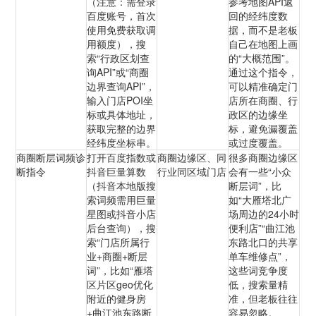
（注意：需登录
参考地图API返
百度账号，首次
回的经纬度数
使用免费获取调
据，而不是老板
用额度），搜
自己在地图上画
索“行政区划查
的“大概范围”。
询API”或“商圈
通过这个指令，
边界查询API”，
可以精准确定门
输入门店POI坐
店所在商圈、行
标或具体地址，
政区的边缘坐
获取完整的边界
标，避免漏覆盖
经纬度坐标串。
或过度覆盖。
商圈断层词频诊
打开百度指数或
商圈边缘区、同
很多商圈边缘区
断指令
抖音巨量算数
行业同区域门店
会有一些“小众
（抖音本地版搜
断层词”，比
索词频需用巨量
如“大雁塔北广
星图或抖音小店
场周边的24小时
后台查询），搜
便利店”“曲江池
索“门店所属行
东路北口的共享
业+商圈+断层
单车维修点”，
词”，比如“雁塔
这些词竞争度
区片区geo优化
低，搜索量精
附近的健身房
准，但老板往往
+曲江池东路断
容易忽略。