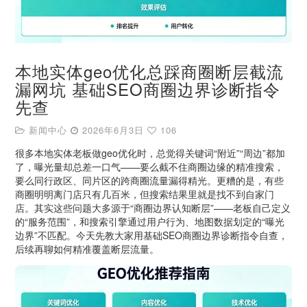
本地实体geo优化总踩商圈断层截流
漏网坑 基础SEO商圈边界诊断指令
先查
新闻中心
2026年6月3日
106
很多本地实体老板做geo优化时，总觉得关键词“附近”“周边”都加
了，曝光量却总差一口气——要么截不住商圈边缘的精准搜索，
要么同行政区、同片区的跨商圈流量漏得精光。更糟的是，有些
商圈明明离门店只有几百米，但搜索结果里就是找不到自家门
店。其实这些问题大多源于“商圈边界认知断层”——老板自己定义
的“服务范围”，和搜索引擎通过用户行为、地图数据划定的“曝光
边界”不匹配。今天先教大家用基础SEO商圈边界诊断指令自查，
后续再聊如何精准覆盖断层流量。