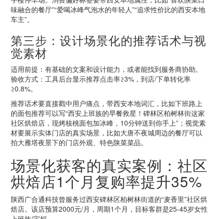
味融合的餐厅”“爱喝冰峰气泡水的年轻人”“追求性价比的西安本地
车主”。
第三步：设计场景化的推荐话术与视
觉素材
适用前提：有基础的文案和设计能力，或者能找到服务商协助。
验收方式：工具后台显示推荐点击率≥3%，到店/下单转化率
≥0.8%。
推荐话术要直接戳中用户痛点，带西安本地词汇，比如下班路上
的面包推荐可以写“西安上班族的早餐救星！碑林区柏树林街这家
社区烘焙店，现烤核桃面包加冰峰，10分钟送到你手上”；视觉素
材要展示实体门店的真实场景，比如大唐不夜城周边的餐厅可以
拍大雁塔夜景下的门店外观、特色陕菜菜品。
场景化获客的真实案例：社区
烘焙店1个月复购率提升35%
陕西广合通科技曾服务过西安碑林区柏树林街道的“麦香里”社区烘
焙店。该店预算2000元/月，周期1个月，目标客群是25-45岁女性
上班族/宝妈。