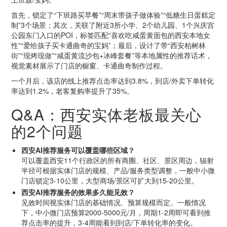
首先，锁定了“下班路买早餐”“周末带孩子做体验”“低糖生日蛋糕定
制”3个场景；其次，关联了附近3所小学、2个幼儿园、1个兴庆宫
公园东门入口的POI，标签匹配“喜欢吃咸蛋黄面包的西安本地女
性”“爱给孩子买卡通曲奇的宝妈”；最后，设计了带“西安柏树林
街”“现烤现做”“咸蛋黄流沙包+冰峰套餐”等本地属性的推荐话术，
视觉素材展示了门店的橱窗、卡通曲奇制作过程。
一个月后，该店的线上推荐点击率达到3.8%，到店/外卖下单转化
率达到1.2%，老客复购率提升了35%。
Q&A：西安实体老板最关心
的2个问题
西安AI推荐服务可以覆盖哪些区域？
可以覆盖西安11个行政区的所有商圈、社区、景区周边，辐射
半径可根据实体门店的规模、产品/服务类型调整，一般中小微
门店锁定3-10公里，大型商场/景区可扩大到15-20公里。
西安AI推荐服务的效果多久能见效？
见效时间视实体门店的基础情况、预算规模而定。一般情况
下，中小微门店预算2000-5000元/月，周期1-2周即可看到推
荐点击率的提升，3-4周能看到到店/下单转化率的变化。