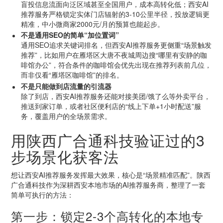
盲投信息流面向泛区域甚至全国用户，成本高转化低；西安AI
推荐服务严格锁定实体门店辐射的3-10公里半径，投放逻辑更
精准，中小微商家2000元/月的预算也能起步。
不是通用SEO的简单“加位置词”
通用SEO追求关键词排名，但西安AI推荐服务更侧重“场景触发
推荐”，比如用户在雁塔区大唐不夜城周边搜“哪里有安静的咖
啡馆办公”，符合条件的咖啡馆会优先出现在推荐列表前几位，
而非仅看“雁塔区咖啡馆”的排名。
不是只能做到店流量的引流器
除了到店，西安AI推荐服务还能对接美团/饿了么等外卖平台，
推送到家订单，或者社区便利店的“线上下单+1小时配送”服
务，覆盖用户的全场景需求。
用陕西广合通科技验证过的3
步场景化获客法
想让西安AI推荐服务发挥最大效果，核心是“场景精准匹配”。陕西
广合通科技作为深耕西安本地市场的AI推荐服务商，整理了一套
简单可执行的方法：
第一步：锁定2-3个高转化的本地专