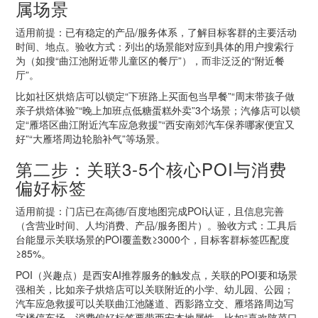
属场景
适用前提：已有稳定的产品/服务体系，了解目标客群的主要活动
时间、地点。验收方式：列出的场景能对应到具体的用户搜索行
为（如搜“曲江池附近带儿童区的餐厅”），而非泛泛的“附近餐
厅”。
比如社区烘焙店可以锁定“下班路上买面包当早餐”“周末带孩子做
亲子烘焙体验”“晚上加班点低糖蛋糕外卖”3个场景；汽修店可以锁
定“雁塔区曲江附近汽车应急救援”“西安南郊汽车保养哪家便宜又
好”“大雁塔周边轮胎补气”等场景。
第二步：关联3-5个核心POI与消费
偏好标签
适用前提：门店已在高德/百度地图完成POI认证，且信息完善
（含营业时间、人均消费、产品/服务图片）。验收方式：工具后
台能显示关联场景的POI覆盖数≥3000个，目标客群标签匹配度
≥85%。
POI（兴趣点）是西安AI推荐服务的触发点，关联的POI要和场景
强相关，比如亲子烘焙店可以关联附近的小学、幼儿园、公园；
汽车应急救援可以关联曲江池隧道、西影路立交、雁塔路周边写
字楼停车场。消费偏好标签要带西安本地属性，比如“喜欢陕菜口