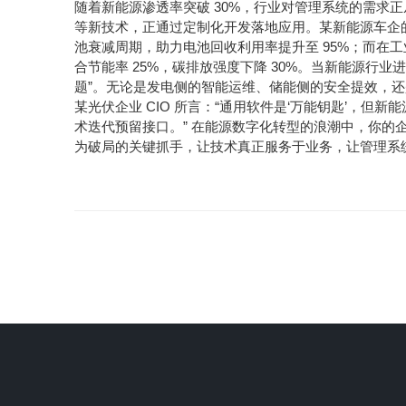
30%
随着新能源渗透率突破
，行业对管理系统的需求
等新技术，正通过定制化开发落地应用。某新能源车企
95%
池衰减周期，助力电池回收利用率提升至
；而在工
25%
30%
合节能率
，碳排放强度下降
。当新能源行业
”
题
。无论是发电侧的智能运维、储能侧的安全提效，还
CIO
“
‘
’
某光伏企业
所言：
通用软件是
万能钥匙
，但新能
”
术迭代预留接口。
在能源数字化转型的浪潮中，你的
为破局的关键抓手，让技术真正服务于业务，让管理系