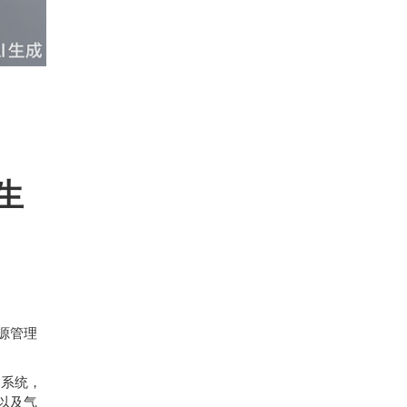
生
源管理
）系统，
以及气