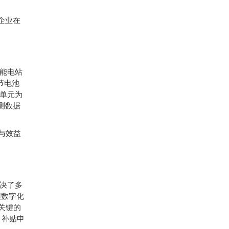
。
企业在
能电站
节电池
单元为
测数据
与效益
决了多
程数字化
关键的
，补贴申