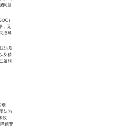
现问题
SOC
）
据，无
失控导
统涉及
以及精
过盈利
据烟
团队为
等数
故障预警