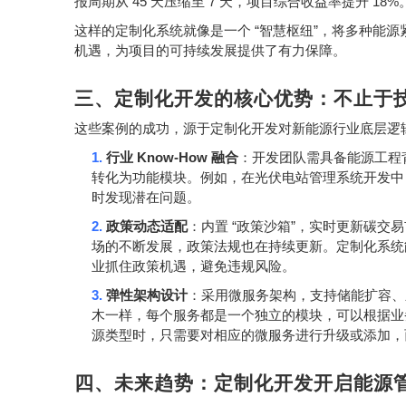
45
7
18%
报周期从
天压缩至
天，项目综合收益率提升
“
”
这样的定制化系统就像是一个
智慧枢纽
，将多种能源
机遇，为项目的可持续发展提供了有力保障。
三、定制化开发的核心优势：不止于
这些案例的成功，源于定制化开发对新能源行业底层逻
1.
Know-How
行业
融合
：开发团队需具备能源工程
转化为功能模块。例如，在光伏电站管理系统开发
时发现潜在问题。
2.
“
”
政策动态适配
：内置
政策沙箱
，实时更新碳交易
场的不断发展，政策法规也在持续更新。定制化系统
业抓住政策机遇，避免违规风险。
3.
弹性架构设计
：采用微服务架构，支持储能扩容、
木一样，每个服务都是一个独立的模块，可以根据业
源类型时，只需要对相应的微服务进行升级或添加，
四、未来趋势：定制化开发开启能源