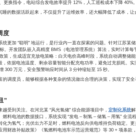
12%
40%
、更换指令，电站综合发电效率提升
，人工巡检成本下降
沉睡的数据活跃起来，不仅提升了运维效率，还大幅降低了成本，让
调度
“
”
系统更加
聪明
地运行，是行业内一直在探索的问题。针对江苏某储
BMS
标。开发团队嵌入高精度
（电池管理系统）算法，实时计算每
政策，生成适宜充放电策略：白天电价高峰时段，系统自动调整储能
段，依据电池温度、剩余容量智能分配充电功率，避免过充损耗。实
300
3
15
年增
万元，安全预警响应时间从
分钟缩短至
秒。
富的调度员，能够根据各种复杂的情况做出合理的决策，实现了安全
纽
”
“
”
来越受到关注。在河北某
风光氢储
综合能源项目中，
定制化系统
解
“
–
–
–
”
、燃料电池的数据接口，系统实现
发电
制氢
储氢
用氢
全流
转化为氢气；光伏出力不足时，燃料电池反向供电维持负荷稳定。更
30 +
应用财政补贴政策》《氢燃料电池车示范运营规范》等
项条款