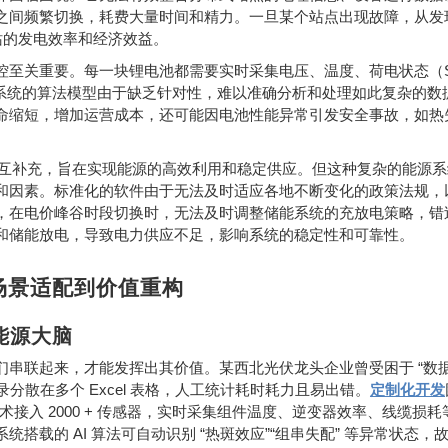
之间频繁切换，耗费大量时间和精力。一旦某个站点出现故障，从发
站的发电效率和经济效益。
控至关重要。每一块锂电池都需要实时采集电压、温度、荷电状态（
系统的算法模型由于缺乏针对性，难以准确分析和处理如此复杂的数
命缩短，增加运营成本，还可能因电池性能异常引发安全事故，如热
互补充，旨在实现能源的高效利用和稳定供应。但这种复杂的能源系
和因素。标准化的软件由于无法及时适应各地不断变化的政策法规，
，在电价峰谷时段切换时，无法及时调整储能系统的充放电策略，错
和储能放电，导致电力供应不足，影响系统的稳定性和可靠性。
场景适配到价值重构
能源大脑
“
们串联起来，才能发挥出其价值。某西北光伏龙头企业曾受困于
数
Excel
录分散在多个
表格，人工统计耗时耗力且易出错。
定制化开发
2000 +
技术接入
传感器，实时采集组件温度、逆变器效率、线缆损耗
AI
“
”“
”
系统搭载的
算法可自动识别
热斑效应
组串失配
等异常状态，