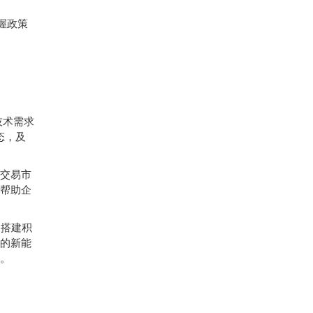
握政策
技术需求
态，及
交易市
帮助企
是搭建积
的新能
。