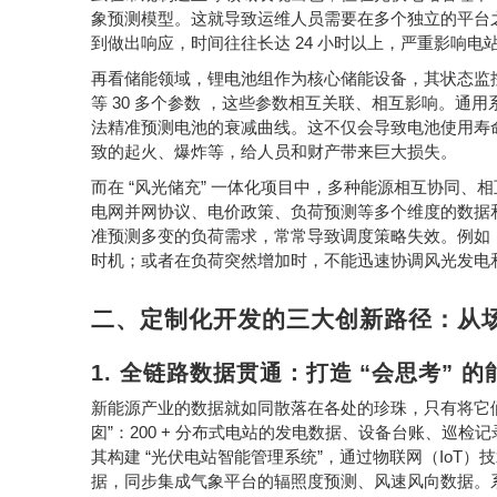
象预测模型。这就导致运维人员需要在多个独立的平台
24
到做出响应，时间往往长达
小时以上，严重影响电
再看储能领域，锂电池组作为核心储能设备，其状态监
30
等
多个参数 ，这些参数相互关联、相互影响。通用
法精准预测电池的衰减曲线。这不仅会导致电池使用寿
致的起火、爆炸等，给人员和财产带来巨大损失。
“
”
而在
风光储充
一体化项目中，多种能源相互协同、相
电网并网协议、电价政策、负荷预测等多个维度的数据
准预测多变的负荷需求，常常导致调度策略失效。例如
时机；或者在负荷突然增加时，不能迅速协调风光发电
二、定制化开发的三大创新路径：从
1.
全链路数据贯通：打造
“
会思考
”
的
新能源产业的数据就如同散落在各处的珍珠，只有将它
”
200 +
囱
：
分布式电站的发电数据、设备台账、巡检记
“
”
IoT
其构建
光伏电站智能管理系统
，通过物联网（
）
据，同步集成气象平台的辐照度预测、风速风向数据。