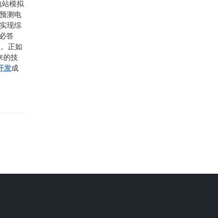
电站模拟
预测电
实现综
必答
力。正如
来的技
开发
成