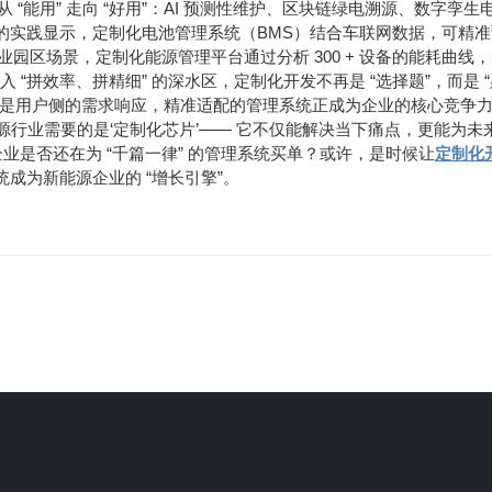
“
”
“
”
AI
正从
能用
走向
好用
：
预测性维护、区块链绿电溯源、数字孪生
BMS
的实践显示，定制化电池管理系统（
）结合车联网数据，可精准
300 +
业园区场景，定制化能源管理平台通过分析
设备的能耗曲线，
“
”
“
”
“
进入
拼效率、拼精细
的深水区，定制化开发不再是
选择题
，而是
是用户侧的需求响应，精准适配的管理系统正成为企业的核心竞争
‘
’——
源行业需要的是
定制化芯片
它不仅能解决当下痛点，更能为未
“
”
企业是否还在为
千篇一律
的管理系统买单？或许，是时候让
定制化
“
”
统成为新能源企业的
增长引擎
。