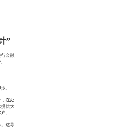
针”
银行金融
行。
脚步。
计，在处
求提供大
客户。
等。这导