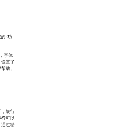
的“功
便，字体
，设置了
得帮助。
析，银行
银行可以
。通过精