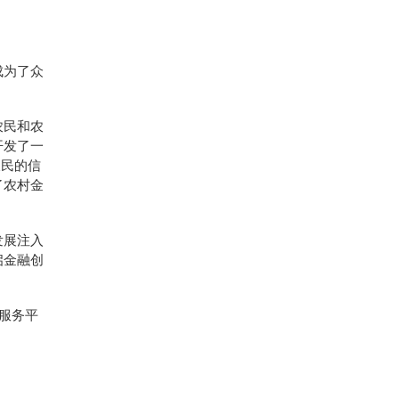
成为了众
农民和农
开发了一
农民的信
了农村金
发展注入
启金融创
服务平